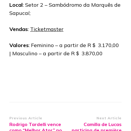
Local
: Setor 2 – Sambódromo da Marquês de
Sapucaí;
Vendas
:
Ticketmaster
Valores
: Feminino – a partir de R＄ 3.170,00
| Masculino – a partir de R＄ 3.870,00
Post
Previous Article
Next Article
Rodrigo Tardelli vence
Camilla de Lucas
Navigation
como “Melhor Ator” no
participa de première