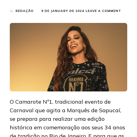
ON
by
REDAÇÃO
9 DE JANUARY DE 2024
LEAVE A COMMENT
ANITTA
É
ANUNCI
COMO
MUSA
DA
33ª
EDIÇÃO
DO
CAMARO
Nº1
O Camarote Nº1, tradicional evento de
Carnaval que agita a Marquês de Sapucaí,
se prepara para realizar uma edição
histórica em comemoração aos seus 34 anos
de tradição no Rio de Janeiro. E para que as