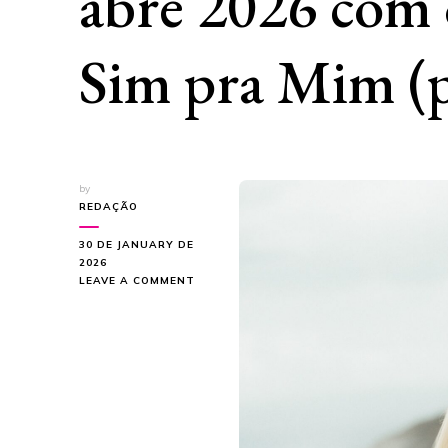
abre 2026 com 
Sim pra Mim (
by
REDAÇÃO
30 DE JANUARY DE
2026
ON
LEAVE A COMMENT
APÓS
SUCESSO
AUTORIZADO
POR
KYLIE
MINOGUE,
BÁRBARA
GRANDO
ABRE