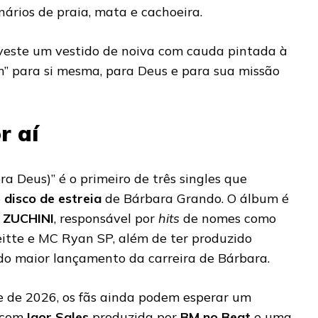
nários de praia, mata e cachoeira.
este um vestido de noiva com cauda pintada à
m” para si mesma, para Deus e para sua missão
r aí
a Deus)” é o primeiro de três singles que
o
disco de estreia
de Bárbara Grando. O álbum é
a
ZUCHINI
, responsável por
hits
de nomes como
eitte e MC Ryan SP, além de ter produzido
do maior lançamento da carreira de Bárbara.
e de 2026, os fãs ainda podem esperar um
 com
Igor Sales
produzida por
BM no Beat
e uma