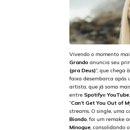
2026
COM
O
SINGLE
“DIZENDO
SIM
PRA
MIM
(PRA
DEUS)”
Vivendo o momento mais 
Grando
anuncia seu pri
(pra Deus)
“, que chega à
faixa desembarca após u
artista, que já soma ma
entre
Spotify
e
YouTube
“
Can’t Get You Out of 
streams. O single, uma 
Biondo
, foi um remake 
Minogue
, consolidando 