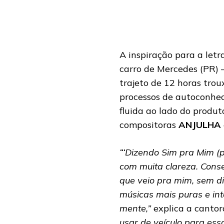
A inspiração para a letr
carro de Mercedes (PR) 
trajeto de 12 horas tro
processos de autoconhec
fluida ao lado do produ
compositoras
ANJULHA
“‘Dizendo Sim pra Mim (p
com muita clareza. Cons
que veio pra mim, sem d
músicas mais puras e in
mente,”
explica a cantor
usar de veículo para es