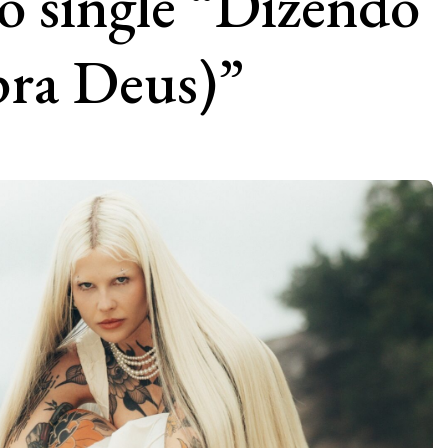
o single “Dizendo
pra Deus)”