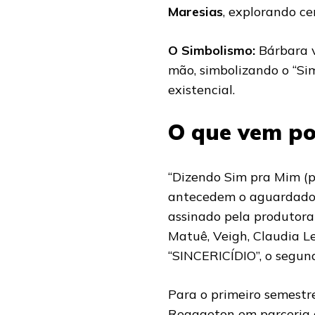
Maresias
, explorando ce
O Simbolismo:
Bárbara v
mão, simbolizando o “Si
existencial.
O que vem po
“Dizendo Sim pra Mim (pr
antecedem o aguardad
assinado pela produtor
Matuê, Veigh, Claudia L
“SINCERICÍDIO”, o segun
Para o primeiro semestr
Reggaeton em parceria