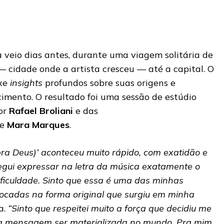
a veio dias antes, durante uma viagem solitária de
— cidade onde a artista cresceu — até a capital. O
uxe
insights
profundos sobre suas origens e
imento. O resultado foi uma sessão de estúdio
tor
Rafael Broliani
e das
e
Mara Marques
.
ra Deus)’ aconteceu muito rápido, com exatidão e
egui expressar na letra da música exatamente o
ificuldade. Sinto que essa é uma das minhas
tocadas na forma original que surgiu em minha
a.
“Sinto que respeitei muito a força que decidiu me
sa mensagem ser materializada no mundo. Pra mim,