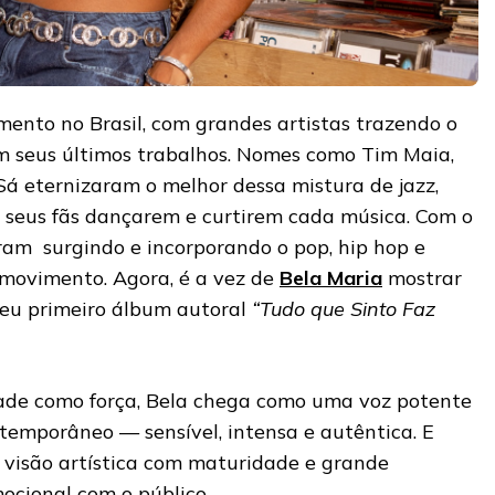
nto no Brasil, com grandes artistas trazendo o
m seus últimos trabalhos. Nomes como Tim Maia,
Sá eternizaram o melhor dessa mistura de jazz,
do seus fãs dançarem e curtirem cada música. Com o
oram surgindo e incorporando o pop, hip hop e
o movimento. Agora, é a vez de
Bela Maria
mostrar
seu primeiro álbum autoral
“Tudo que Sinto Faz
ade como força, Bela chega como uma voz potente
temporâneo — sensível, intensa e autêntica. E
 visão artística com maturidade e grande
ocional com o público.