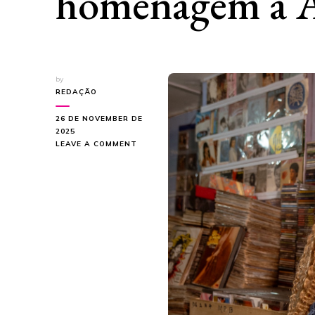
homenagem à A
by
REDAÇÃO
26 DE NOVEMBER DE
2025
ON
LEAVE A COMMENT
BELA
MARIA
LANÇA
“TUDO
QUE
EU
SINTO
FAZ
BARULHO”
COM
HOMENAGEM
À
ALCIONE