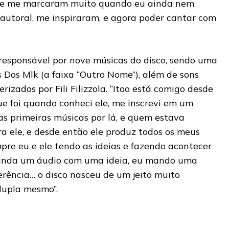
ele me marcaram muito quando eu ainda nem
autoral, me inspiraram, e agora poder cantar com
 responsável por nove músicas do disco, sendo uma
Dos Mlk (a faixa “Outro Nome”), além de sons
izados por Fili Filizzola. “Itoo está comigo desde
ue foi quando conheci ele, me inscrevi em um
as primeiras músicas por lá, e quem estava
a ele, e desde então ele produz todos os meus
re eu e ele tendo as ideias e fazendo acontecer
manda um áudio com uma ideia, eu mando uma
ência… o disco nasceu de um jeito muito
dupla mesmo”.