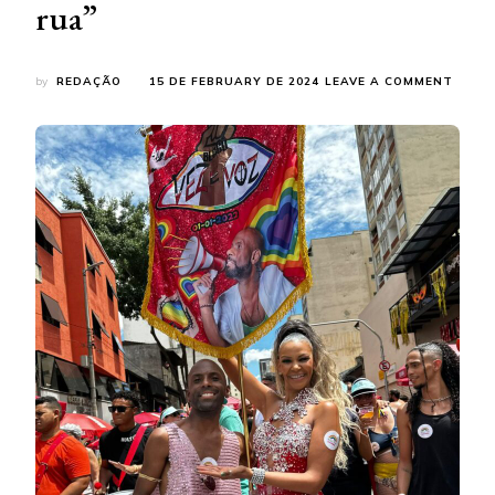
rua”
ON
by
REDAÇÃO
15 DE FEBRUARY DE 2024
LEAVE A COMMENT
BLOC
‘VEZ
E
VOZ’
DE
ÉRIC
TOMA
MOBIL
AUGU
COM
O
TEMA:
“DAI
A
RUA
O
QUE
É
DA
RUA”