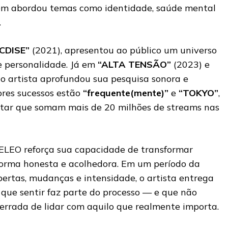
bém abordou temas como identidade, saúde mental
.
CDISE”
(2021), apresentou ao público um universo
de personalidade. Já em
“ALTA TENSÃO”
(2023) e
 o artista aprofundou sua pesquisa sonora e
ores sucessos estão
“frequente(mente)”
e
“TOKYO”
,
ttar que somam mais de 20 milhões de streams nas
ELEO reforça sua capacidade de transformar
orma honesta e acolhedora. Em um período da
ertas, mudanças e intensidade, o artista entrega
ue sentir faz parte do processo — e que não
 errada de lidar com aquilo que realmente importa.