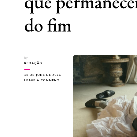
que permanece
do fim
by
REDAÇÃO
18 DE JUNE DE 2026
ON
LEAVE A COMMENT
CHAMELEO
LANÇA
“VOLTO
LOGO”
E
FALA
SOBRE
OS
SENTIMENTOS
QUE