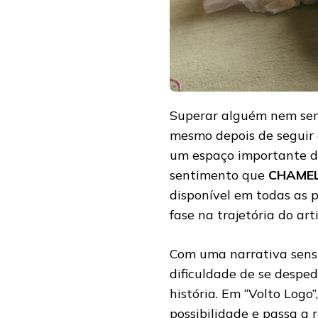
PERMANECEM
MESMO
DEPOIS
DO
FIM
Superar alguém nem semp
mesmo depois de seguir
um espaço importante de
sentimento que
CHAME
disponível em todas as 
fase na trajetória do ar
Com uma narrativa sensí
dificuldade de se desp
história. Em “Volto Logo
possibilidade e passa a 