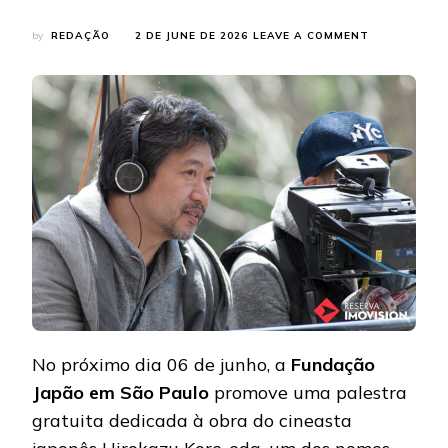
ON
by
REDAÇÃO
2 DE JUNE DE 2026
LEAVE A COMMENT
CINEMA
DE
HIROKAZU
KORE-
EDA
É
TEMA
DE
PALESTRA
GRATUITA
DA
FUNDAÇÃO
JAPÃO
EM
SÃO
PAULO
No próximo dia 06 de junho, a
Fundação
Japão em São Paulo
promove uma palestra
gratuita dedicada à obra do cineasta