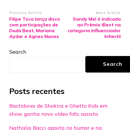
Post
Previous Article
Next Article
Filipe Toca lança disco
Sandy Mel é indicada
Navigation
com participações de
ao Prêmio iBest na
Duda Beat, Mariana
categoria Influenciador
Aydar e Agnes Nunes
Infantil
Search
Search
Posts recentes
Bastidores de Shakira e Ghetto Kids em
show ganha novo vídeo fofo; assista
Nathalia Bacci aposta no humor e na