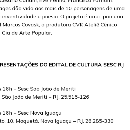
 Cesário Candhí, Eve Penha, Francisco Farnum,
Lages dão vida aos mais de 10 personagens de uma
inventividade e poesia. O projeto é uma parceria
al Marcos Covask, a produtora CVK Ateliê Cênico
a Cia de Arte Popular.
ESENTAÇÕES DO EDITAL DE CULTURA SESC RJ
 16h – Sesc São João de Meriti
 São João de Meriti – RJ, 25.515-126
s 16h – Sesc Nova Iguaçu
o, 10, Moquetá, Nova Iguaçu – RJ, 26.285-330