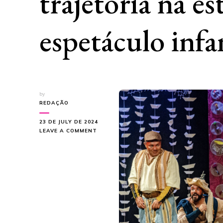
trajetória na e
espetáculo infa
by
REDAÇÃO
23 DE JULY DE 2024
ON
LEAVE A COMMENT
COLETIVO
TEATRAL
CIA
DE
ARTE
POPULAR
CELEBRA
27
ANOS
DE