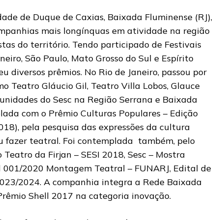
ade de Duque de Caxias, Baixada Fluminense (RJ),
mpanhias mais longínquas em atividade na região
stas do território. Tendo participado de Festivais
neiro, São Paulo, Mato Grosso do Sul e Espírito
eu diversos prêmios. No Rio de Janeiro, passou por
 Teatro Gláucio Gil, Teatro Villa Lobos, Glauce
unidades do Sesc na Região Serrana e Baixada
lada com o Prêmio Culturas Populares – Edição
018), pela pesquisa das expressões da cultura
eu fazer teatral. Foi contemplada também, pelo
 Teatro da Firjan – SESI 2018, Sesc – Mostra
al 001/2020 Montagem Teatral – FUNARJ, Edital de
 2023/2024. A companhia integra a Rede Baixada
rêmio Shell 2017 na categoria inovação.