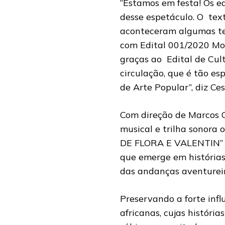
“Estamos em festa! Os e
desse espetáculo. O text
aconteceram algumas ten
com Edital 001/2020 Mon
graças ao Edital de Cul
circulação, que é tão es
de Arte Popular”, diz C
Com direção de Marcos C
musical e trilha sonor
DE FLORA E VALENTIN” é
que emerge em histórias
das andanças aventureir
Preservando a forte infl
africanas, cujas históri