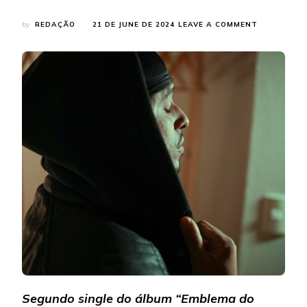
ON
by
REDAÇÃO
21 DE JUNE DE 2024
LEAVE A COMMENT
D$
LUQI
LANÇA
MÚSICA
“EU
NÃO
CONFIO
NEM
NA
MINHA
MÃE”
E
DATA
DO
NOVO
ÁLBUM
Segundo single do álbum “Emblema do