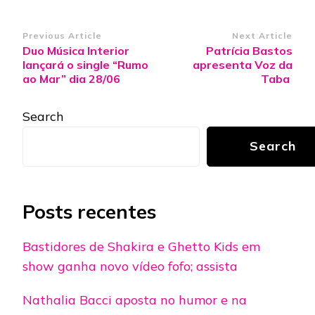
Post
Previous Article
Next Article
Duo Música Interior
Patrícia Bastos
Navigation
lançará o single “Rumo
apresenta Voz da
ao Mar” dia 28/06
Taba
Search
Search
Posts recentes
Bastidores de Shakira e Ghetto Kids em
show ganha novo vídeo fofo; assista
Nathalia Bacci aposta no humor e na