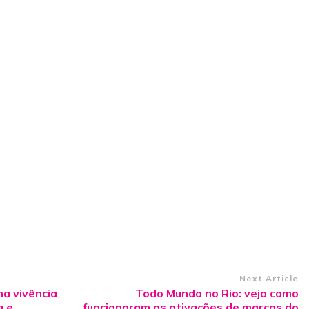
Next Article
na vivência
Todo Mundo no Rio: veja como
a e
funcionaram as ativações de marcas do