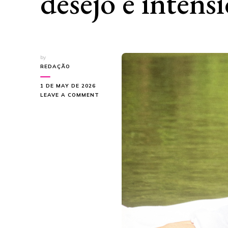
desejo e intens
by
REDAÇÃO
1 DE MAY DE 2026
ON
LEAVE A COMMENT
DAY
LIMNS
LANÇA
“MARQUINHA”
E
REFORÇA
NOVA
FASE
COM
FOCO
EM
DESEJO
E
INTENSIDADE