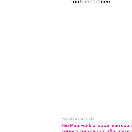
contemporâneo.
Post
Previous Article
Rio Pop Funk propõe imersão 
Navigation
carioca com cenografia, músic