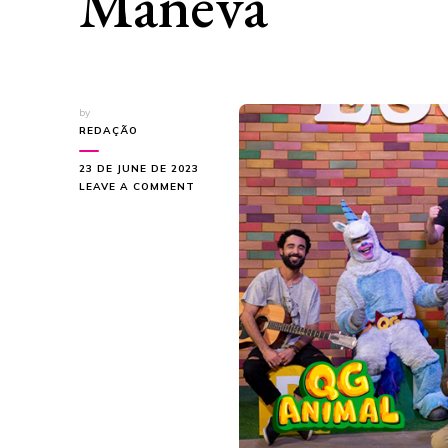
Maneva
by
REDAÇÃO
23 DE JUNE DE 2023
ON
LEAVE A COMMENT
EM
NOVO
EPISÓDIO,
QG
ANIMAL
LANÇA
MÚSICA
COM
A
BANDA
MANEVA