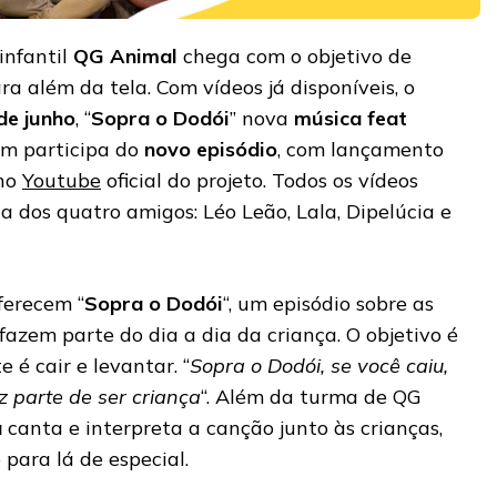
 infantil
QG Animal
chega com o objetivo de
ra além da tela. Com vídeos já disponíveis, o
de junho
, “
Sopra o Dodói
” nova
música
feat
m participa do
novo episódio
, com lançamento
 no
Youtube
oficial do projeto. Todos os vídeos
dos quatro amigos: Léo Leão, Lala, Dipelúcia e
ferecem “
Sopra o Dodói
“, um episódio sobre as
fazem parte do dia a dia da criança. O objetivo é
 é cair e levantar. “
Sopra o Dodói, se você caiu,
z parte de ser criança
“. Além da turma de QG
a
canta e interpreta a canção junto às crianças,
para lá de especial.