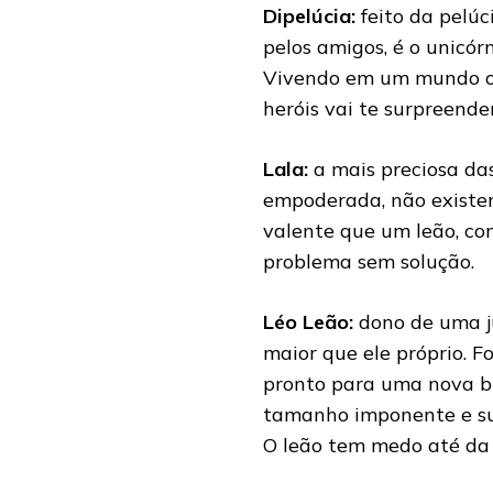
Dipelúcia:
feito da pelú
pelos amigos, é o unicó
Vivendo em um mundo on
heróis vai te surpreende
Lala:
a mais preciosa das
empoderada, não existe
valente que um leão, con
problema sem solução.
Léo Leão:
dono de uma j
maior que ele próprio. F
pronto para uma nova b
tamanho imponente e su
O leão tem medo até da