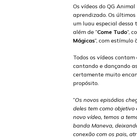
Os vídeos do QG Animal 
aprendizado. Os último
um luau especial dessa 
além de “
Come Tudo
“, 
Mágicas
“, com estímulo 
Todos os vídeos contam
cantando e dançando as 
certamente muito encant
propósito.
“
Os novos episódios che
deles tem como objetivo 
novo vídeo, temos a temá
banda Maneva, deixando 
conexão com os pais, at