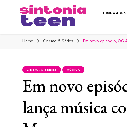
CINEMA & S
Sintonia Teen
Home
Cinema & Séries
Em novo episódio, QG 
CINEMA & SÉRIES
MÚSICA
Em novo episó
lança música c