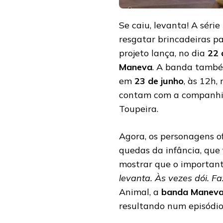
Se caiu, levanta! A série
resgatar brincadeiras pa
projeto lança, no dia
22 
Maneva
. A banda també
em
23 de junho
, às 12h,
contam com a companhia 
Toupeira.
Agora, os personagens o
quedas da infância, que 
mostrar que o importante
levanta. Às vezes dói. Fa
Animal, a
banda Manev
resultando num episódio 