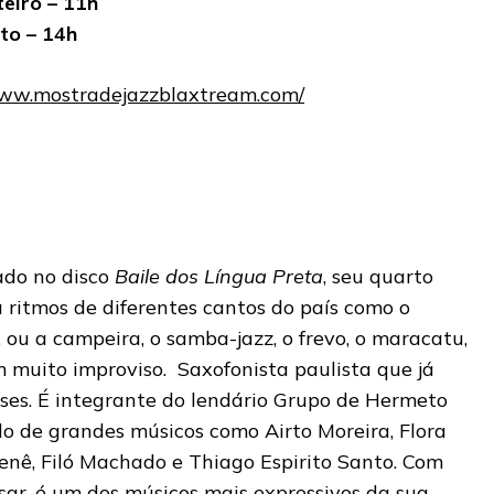
eiro – 11h
to – 14h
www.mostradejazzblaxtream.com/
do no disco
Baile dos Língua Preta
, seu quarto
 ritmos de diferentes cantos do país como o
 ou a campeira, o samba-jazz, o frevo, o maracatu,
m muito improviso. Saxofonista paulista que já
ses. É integrante do lendário Grupo de Hermeto
do de grandes músicos como Airto Moreira, Flora
Nenê, Filó Machado e Thiago Espirito Santo. Com
isar, é um dos músicos mais expressivos da sua