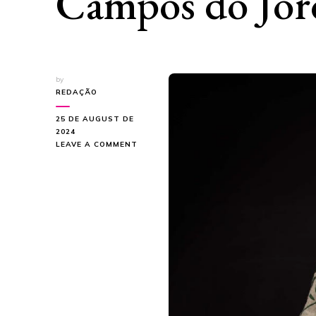
Campos do Jor
by
REDAÇÃO
25 DE AUGUST DE
2024
ON
LEAVE A COMMENT
FESTIVAL
BLAXTREAM
DE
JAZZ
BRASILEIRO
FAZ
SUA
ESTREIA
EM
CAMPOS
DO
JORDÃO