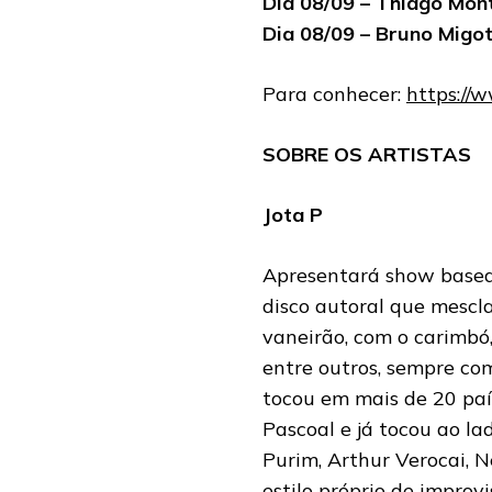
Dia 08/09 – Thiago Mont
Dia 08/09 – Bruno Migot
Para conhecer:
https://
SOBRE OS ARTISTAS
Jota P
Apresentará show basea
disco autoral que mescla
vaneirão, com o carimbó,
entre outros, sempre co
tocou em mais de 20 paí
Pascoal e já tocou ao la
Purim, Arthur Verocai, 
estilo próprio de improv