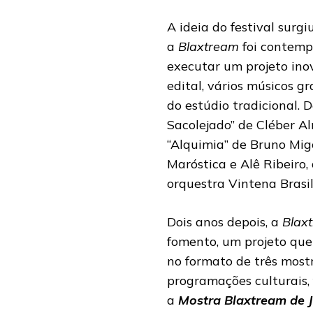
A ideia do festival surg
a
Blaxtream
foi contemp
executar um projeto in
edital, vários músicos g
do estúdio tradicional.
Sacolejado” de Cléber Al
“Alquimia” de Bruno Mig
Maróstica e Alê Ribeiro
orquestra Vintena Brasil
Dois anos depois, a
Blax
fomento, um projeto que 
no formato de três most
programações culturais, 
a
Mostra Blaxtream de J