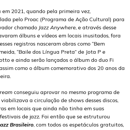
iu em 2021, quando pela primeira vez,
lada pelo Proac (Programa de Ação Cultural) para
ovador chamado
Jazz Anywhere
, e através desse
ravaram álbuns e vídeos em locais inusitados, fora
 Desses registros nasceram obras como “Bem
meida, “Baile dos Língua Preta” de Jota P e
otto e ainda serão lançados o álbum do duo Fi
, assim como o álbum comemorativo dos 20 anos da
eira.
tream
conseguiu aprovar no mesmo programa de
viabilizava a circulação de shows desses discos,
ras em locais que ainda não tinha em suas
festivais de jazz. Foi então que se estruturou
azz Brasileiro
, com todos os espetáculos gratuitos,