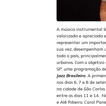
A música instrumental b
valorizada e apreciada 
representar um important
sua vez, desempenham u
todo o país, principalm
urbanos. Com o objetivo 
SP, uma programação de j
Jazz Brasileiro
. A prime
nos dias 6, 7 e 8 de se
na cidade de São Carlos 
entre os dias 11 e 14. N
e Alê Ribeiro, Carol Pan