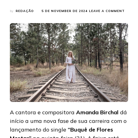
ON
by
REDAÇÃO
5 DE NOVEMBER DE 2024
LEAVE A COMMENT
INSPI
POR
TAYLO
SWIFT,
AMAN
BIRCH
LANÇA
“BUQU
DE
FLORE
MORTA
A cantora e compositora
Amanda Birchal
dá
início a uma nova fase de sua carreira com o
lançamento do single
“Buquê de Flores