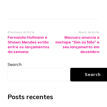
Post
Previous Article
Next Article
Fernanda Hofmann e
Massaru anuncia a
Navigation
Shawn Mendes estão
mixtape “Sim ou Não” e
entre os lançamentos
seu lançamento em
da semana
dezembro
Search
Search
Posts recentes