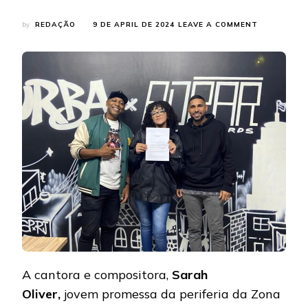
ON
by
REDAÇÃO
9 DE APRIL DE 2024
LEAVE A COMMENT
JOVEM
PROMESSA
DA
PERIFERIA,
SARAH
OLIVER
ASSINA
COM
EMPRESÁRI
DE
KEVIN
O
CHRIS
A cantora e compositora,
Sarah
Oliver,
jovem promessa da periferia da Zona