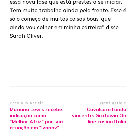
essa nova fase que está prestes a se iniciar.
Tem muito trabalho ainda pela frente. Esse é
só o começo de muitas coisas boas, que
ainda vou colher em minha carreira”, disse
Sarah Oliver.
Post
Previous Article
Next Article
Mariana Lewis recebe
Cavalcare l’onda
Navigation
indicação como
vincente: Gratowin On
“Melhor Atriz” por sua
line casino Italia
atuação em “Ivanov”