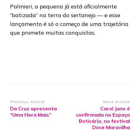
Palmieri, a pequena já está oficialmente
“batizada” na terra do sertanejo — e esse
lançamento é só o começo de uma trajetória
que promete muitas conquistas.
Post
Previous Article
Next Article
Da Cruz apresenta
Carol Juno é
Navigation
“Uma Hora Mais”
confirmada no Espaço
Boticário, no festival
Doce Maravilha