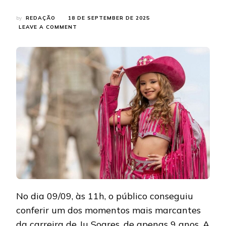
by
REDAÇÃO
18 DE SEPTEMBER DE 2025
ON
LEAVE A COMMENT
JU
SOARES
ESTREIA
CLIPE
EM
BARRETOS
E
MOSTRA
TODA
A
MAGIA
DA
FESTA
DO
PEÃO
No dia 09/09, às 11h, o público conseguiu
conferir um dos momentos mais marcantes
da carreira de Ju Soares, de apenas 9 anos. A