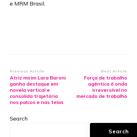
e MRM Brasil.
Post
Previous Article
Next Article
Atriz mirim Lara Baroni
Força de trabalho
Navigation
ganha destaque em
agêntica é onda
novela vertical e
irreversível no
consolida trajetória
mercado de trabalho
nos palcos e nas telas
Search
Search