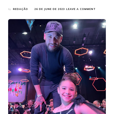
ON
by
REDAÇÃO
26 DE JUNE DE 2023
LEAVE A COMMENT
LEILÃO
INSTITUTO
NEYMAR
JR.,
SOPHIA
ELDO
BRILHOU
AO
LADO
DE
CELEBRIDA