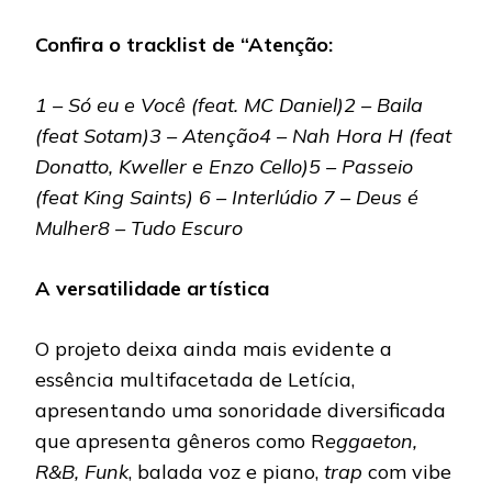
Confira o tracklist de “Atenção:
1 – Só eu e Você (feat. MC Daniel)
2 – Baila
(feat Sotam)
3 – Atenção
4 – Nah Hora H (feat
Donatto, Kweller e Enzo Cello)
5 – Passeio
(feat King Saints)
6 – Interlúdio
7 – Deus é
Mulher
8 – Tudo Escuro
A versatilidade artística
O projeto deixa ainda mais evidente a
essência multifacetada de Letícia,
apresentando uma sonoridade diversificada
que apresenta gêneros como R
eggaeton,
R&B, Funk
, balada voz e piano,
trap
com vibe