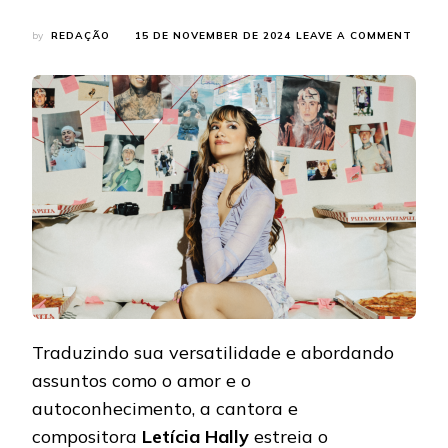
ON
by
REDAÇÃO
15 DE NOVEMBER DE 2024
LEAVE A COMMENT
LETÍC
HALL
ESTR
O
EP
“ATE
COM
FEAT
COM
MC
DANI
Traduzindo sua versatilidade e abordando
assuntos como o amor e o
autoconhecimento, a cantora e
compositora
Letícia Hally
estreia o