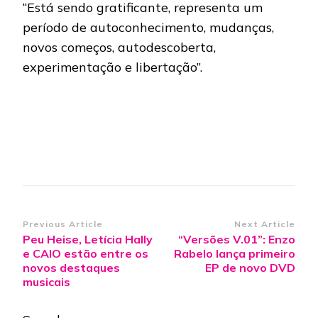
“Está sendo gratificante, representa um
período de autoconhecimento, mudanças,
novos começos, autodescoberta,
experimentação e libertação”.
Post
Previous Article
Next Article
Peu Heise, Letícia Hally
“Versões V.01”: Enzo
Navigation
e CAIO estão entre os
Rabelo lança primeiro
novos destaques
EP de novo DVD
musicais