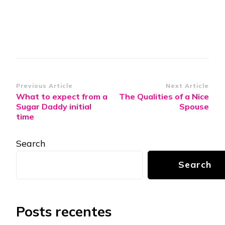
Post
Previous Article
Next Article
What to expect from a
The Qualities of a Nice
Navigation
Sugar Daddy initial
Spouse
time
Search
Search
Posts recentes