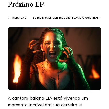
Próximo EP
ON
by
REDAÇÃO
10 DE NOVEMBER DE 2023
LEAVE A COMMENT
LIA
APRE
“APÊ”
AO
VIVO
PELA
PRIME
VEZ
E
COMP
DETA
DO
PRÓX
EP
A cantora baiana LIA está vivendo um
momento incrível em sua carreira, e