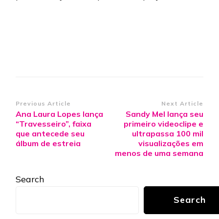
Post
Previous Article
Next Article
Ana Laura Lopes lança
Sandy Mel lança seu
Navigation
“Travesseiro”, faixa
primeiro videoclipe e
que antecede seu
ultrapassa 100 mil
álbum de estreia
visualizações em
menos de uma semana
Search
Search