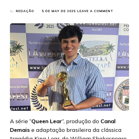
ON
by
REDAÇÃO
5 DE MAY DE 2025
LEAVE A COMMENT
MAX
LEWIS
REPRESENTA
“QUEEN
LEAR”
NO
LA
WEBFEST
E
RECEBE
PRÊMIO
DE
“MELHOR
EDIÇÃO”
A série “
Queen Lear
”, produção do
Canal
Demais
e adaptação brasileira da clássica
tragédia King Lear, de William Shakespeare,