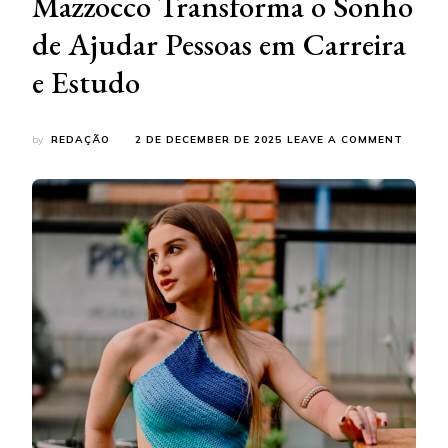
Mazzocco Transforma o Sonho
de Ajudar Pessoas em Carreira
e Estudo
ON
by
REDAÇÃO
2 DE DECEMBER DE 2025
LEAVE A COMMENT
O
SEGRE
DA
MATUR
DIGITA
AOS
18
ANOS,
ANA
MAZZO
TRANS
O
SONHO
DE
AJUDA
PESSO
EM