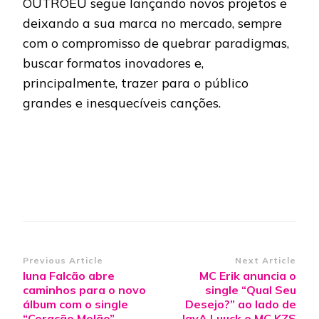
OUTROEU segue lançando novos projetos e
deixando a sua marca no mercado, sempre
com o compromisso de quebrar paradigmas,
buscar formatos inovadores e,
principalmente, trazer para o público
grandes e inesquecíveis canções.
Post
Previous Article
Next Article
Iuna Falcão abre
MC Erik anuncia o
Navigation
caminhos para o novo
single “Qual Seu
álbum com o single
Desejo?” ao lado de
“Coração Melão”
JayA Luuck e MC KZS