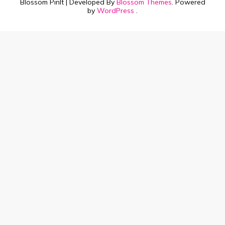
Blossom PinIt | Developed By
Blossom Themes
. Powered
by
WordPress
.