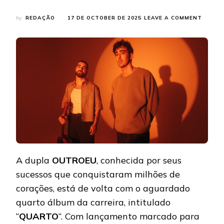
ON
by
REDAÇÃO
17 DE OCTOBER DE 2025
LEAVE A COMMENT
OUTRO
LANÇA
“QUAR
E
TRANS
O
ÍNTIMO
EM
ARTE
A dupla
OUTROEU
, conhecida por seus
sucessos que conquistaram milhões de
corações, está de volta com o aguardado
quarto álbum da carreira, intitulado
“
QUARTO
“. Com lançamento marcado para