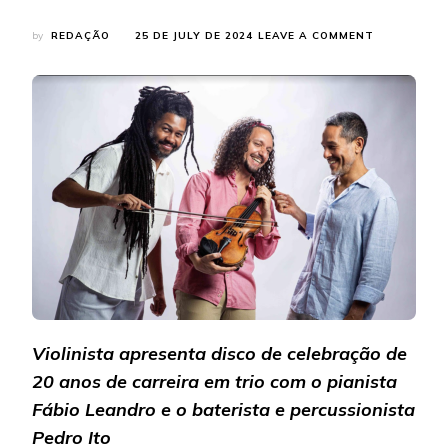
ON
by
REDAÇÃO
25 DE JULY DE 2024
LEAVE A COMMENT
RICARDO
HERZ:
CELEBRAND
20
ANOS
DE
CARREIRA
COM
‘SONHANDO
O
BRASIL’
Violinista apresenta disco de celebração de
20 anos de carreira em trio com o pianista
Fábio Leandro e o baterista e percussionista
Pedro Ito