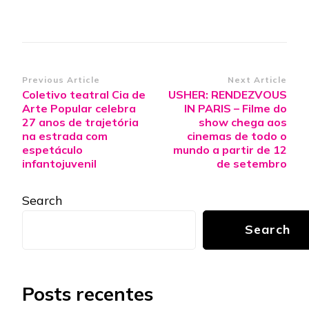
Post
Previous Article
Next Article
Coletivo teatral Cia de
USHER: RENDEZVOUS
Navigation
Arte Popular celebra
IN PARIS – Filme do
27 anos de trajetória
show chega aos
na estrada com
cinemas de todo o
espetáculo
mundo a partir de 12
infantojuvenil
de setembro
Search
Search
Posts recentes