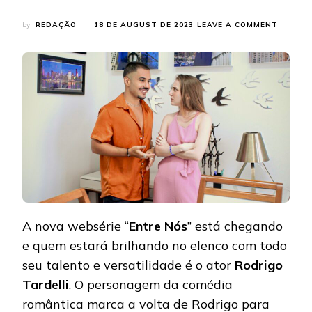
ON
by
REDAÇÃO
18 DE AUGUST DE 2023
LEAVE A COMMENT
RODRIG
TARDEL
ESTREI
EM
BREVE
COM
A
NOVA
WEBSÉR
“ENTRE
NÓS”
A nova websérie “
Entre Nós
” está chegando
e quem estará brilhando no elenco com todo
seu talento e versatilidade é o ator
Rodrigo
Tardelli
. O personagem da comédia
romântica marca a volta de Rodrigo para