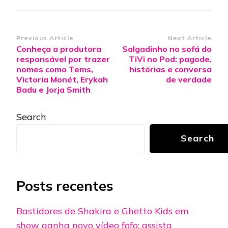
Post
Previous Article
Next Article
Conheça a produtora
Salgadinho no sofá do
Navigation
responsável por trazer
TiVi no Pod: pagode,
nomes como Tems,
histórias e conversa
Victoria Monét, Erykah
de verdade
Badu e Jorja Smith
Search
Search
Posts recentes
Bastidores de Shakira e Ghetto Kids em
show ganha novo vídeo fofo; assista