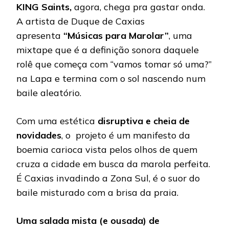
KING Saints,
agora, chega pra gastar onda.
“MÚSI
PARA
A artista de Duque de Caxias
MARO
apresenta
“Músicas para Marolar”
, uma
mixtape que é a definição sonora daquele
rolê que começa com “vamos tomar só uma?”
na Lapa e termina com o sol nascendo num
baile aleatório.
Com uma estética
disruptiva e cheia de
novidades
, o projeto é um manifesto da
boemia carioca vista pelos olhos de quem
cruza a cidade em busca da marola perfeita.
É Caxias invadindo a Zona Sul, é o suor do
baile misturado com a brisa da praia.
Uma salada mista (e ousada) de