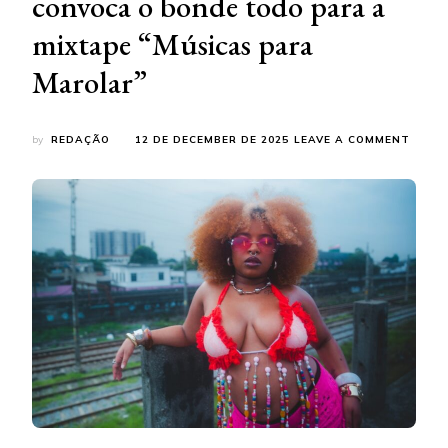
convoca o bonde todo para a
mixtape “Músicas para
Marolar”
ON
by
REDAÇÃO
12 DE DECEMBER DE 2025
LEAVE A COMMENT
SEM
FILTR
E
COM
MÚSI
PARA
VÁRIO
MOME
KING
SAIN
CONV
O
BOND
TODO
PARA
A
MIXTA