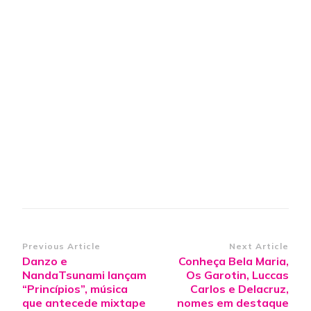
Post
Previous Article
Next Article
Danzo e
Conheça Bela Maria,
Navigation
NandaTsunami lançam
Os Garotin, Luccas
“Princípios”, música
Carlos e Delacruz,
que antecede mixtape
nomes em destaque