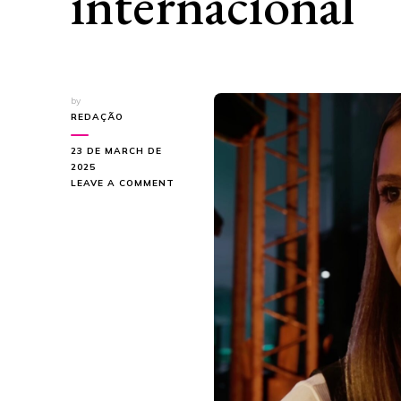
internacional
by
REDAÇÃO
23 DE MARCH DE
2025
ON
LEAVE A COMMENT
SÉRIE
“QUEEN
LEAR”
ESTÁ
DISPONÍVEL
NO
AMAZON
PRIME
INTERNACIONAL