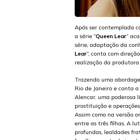
Após ser contemplada co
a série “
Queen Lear
” ac
série, adaptação da con
Lear
”, conta com direção
realização da produtor
Trazendo uma abordagem
Rio de Janeiro e conta a
Alencar. uma poderosa lí
prostituição e operaçõe
Assim como na versão ori
entre as três filhas. A l
profundas, lealdades fr