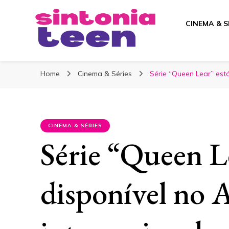
CINEMA & S
Sintonia Teen
Home
Cinema & Séries
Série “Queen Lear” est
CINEMA & SÉRIES
Série “Queen L
disponível no