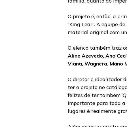
família, quanto do impér
O projeto é, então, a pr
“King Lear”. A equipe de
material original com
O elenco também traz o
Aline Azevedo, Ana Cecí
Viana, Wagnera, Mano M
O diretor e idealizador 
ter o projeto no catálo
felizes de ter também ‘
importante para toda a 
lugares é realmente grat
Além de estar no stream