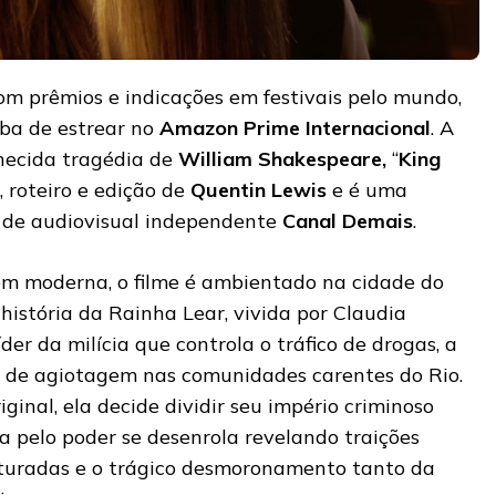
m prêmios e indicações em festivais pelo mundo,
aba de estrear no
Amazon Prime Internacional
. A
hecida tragédia de
William Shakespeare,
“
King
, roteiro e edição de
Quentin Lewis
e é uma
a de audiovisual independente
Canal Demais
.
 moderna, o filme é ambientado na cidade do
 história da Rainha Lear, vivida por Claudia
der da milícia que controla o tráfico de drogas, a
s de agiotagem nas comunidades carentes do Rio.
ginal, ela decide dividir seu império criminoso
uta pelo poder se desenrola revelando traições
aturadas e o trágico desmoronamento tanto da