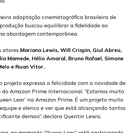
io.
imeira adaptação cinematográfica brasileira de
 produção buscou equilibrar a fidelidade ao
 uma abordagem contemporânea.
s atores
Mariana Lewis, Will Crispin, Giul Abreu,
lia Mamede, Hélio Amaral, Bruno Rafael, Simone
elo e Ruan Vitor.
do projeto expressa a felicidade com a novidade de
go do Amazon Prime Internacional. “Estamos muito
Queen Lear’ na Amazon Prime. É um projeto muito
equipe e elenco e ver que está alcançando tantos
ificante demais”, declara Quentin Lewis.
ing, no momento “Queen Lear” está participando