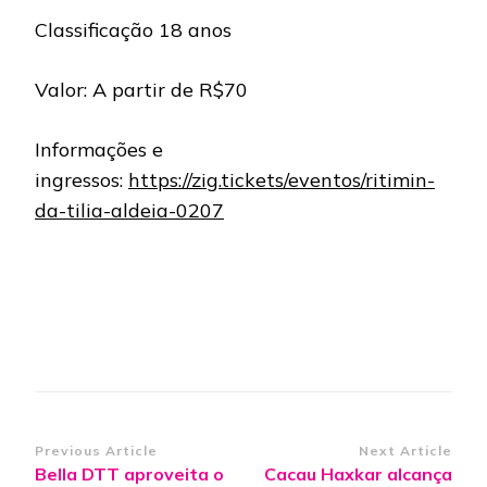
Classificação 18 anos
Valor: A partir de R$70
Informações e
ingressos:
https://zig.tickets/eventos/ritimin-
da-tilia-aldeia-0207
Post
Previous Article
Next Article
Bella DTT aproveita o
Cacau Haxkar alcança