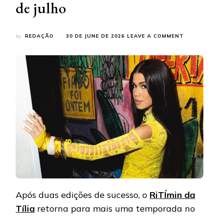
de julho
ON
by
REDAÇÃO
30 DE JUNE DE 2026
LEAVE A COMMENT
TÍLIA
APRESENTA
TERCEIRA
EDIÇÃO
DO
RITÍMIN
ESTA
SEMANA,
NO
RIO
DE
JANEIRO,
NOS
DIAS
02
E
16
Após duas edições de sucesso, o
RiTÍmin da
DE
JULHO
Tília
retorna para mais uma temporada no