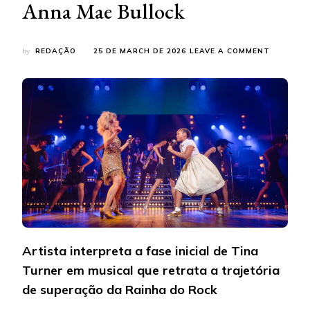
Anna Mae Bullock
ON
by
REDAÇÃO
25 DE MARCH DE 2026
LEAVE A COMMENT
ALICE
PIETRA
INTEGRA
ELENCO
DE
“TINA
–
TINA
TURNER
O
MUSICAL
E
DÁ
VIDA
À
Artista interpreta a fase inicial de Tina
JOVEM
ANNA
Turner em musical que retrata a trajetória
MAE
de superação da Rainha do Rock
BULLOCK