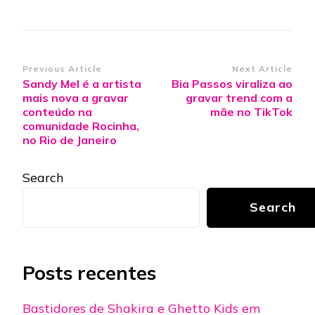
Post
Previous Article
Next Article
Sandy Mel é a artista
Bia Passos viraliza ao
Navigation
mais nova a gravar
gravar trend com a
conteúdo na
mãe no TikTok
comunidade Rocinha,
no Rio de Janeiro
Search
Search
Posts recentes
Bastidores de Shakira e Ghetto Kids em