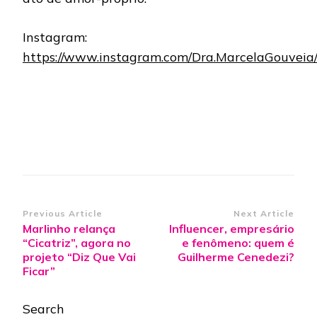
Instagram:
https://www.instagram.com/Dra.MarcelaGouveia
Post
Previous Article
Next Article
Marlinho relança
Influencer, empresário
Navigation
“Cicatriz”, agora no
e fenômeno: quem é
projeto “Diz Que Vai
Guilherme Cenedezi?
Ficar”
Search