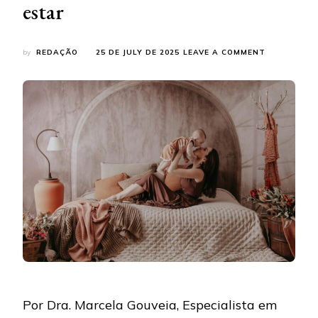
estar
ON
by
REDAÇÃO
25 DE JULY DE 2025
LEAVE A COMMENT
ESTÉTICA
E
SAÚDE
MENTAL:
A
INFLUÊNCIA
DOS
PROCEDIME
NA
AUTOPERCE
E
NO
BEM-
ESTAR
Por Dra. Marcela Gouveia, Especialista em