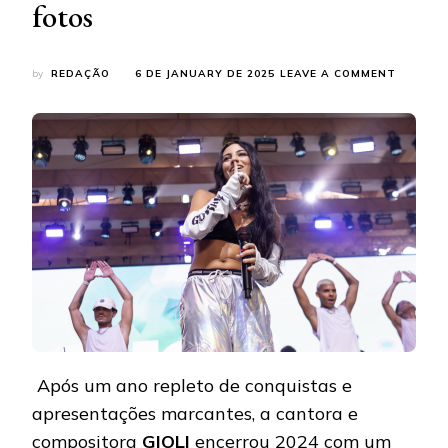
fotos
ON
by
REDAÇÃO
6 DE JANUARY DE 2025
LEAVE A COMMENT
GIOLI
ENCERR
2024
AO
LADO
DO
GRUPO
MENOS
É
MAIS
NO
RÉVEILL
A
VILLA
BÚZIOS:
VEJA
FOTOS
Após um ano repleto de conquistas e
apresentações marcantes, a cantora e
compositora
GIOLI
encerrou 2024 com um