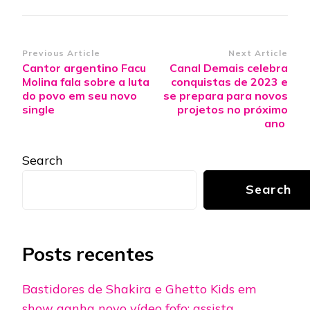
Post
Previous Article
Next Article
Cantor argentino Facu
Canal Demais celebra
Navigation
Molina fala sobre a luta
conquistas de 2023 e
do povo em seu novo
se prepara para novos
single
projetos no próximo
ano
Search
Search
Posts recentes
Bastidores de Shakira e Ghetto Kids em
show ganha novo vídeo fofo; assista