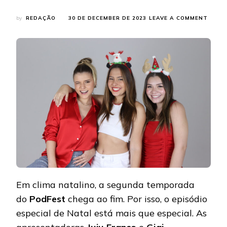
ON
by
REDAÇÃO
30 DE DECEMBER DE 2023
LEAVE A COMMENT
GIU
NASS
ENCE
A
SEGU
TEMP
DO P
CHAV
DE
OURO
Em clima natalino, a segunda temporada
do
PodFest
chega ao fim. Por isso, o episódio
especial de Natal está mais que especial. As