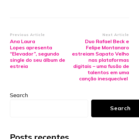
Post
Previous Article
Next Article
Ana Laura
Duo Rafael Beck e
Navigation
Lopes apresenta
Felipe Montanaro
“Elevador”, segundo
estreiam Sapato Velho
single do seu álbum de
nas plataformas
estreia
digitais – uma fusão de
talentos em uma
canção inesquecível
Search
Search
Posts recentes