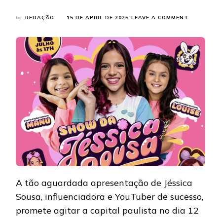
ON
by
REDAÇÃO
15 DE APRIL DE 2025
LEAVE A COMMENT
JÉSSICA
SOUSA
SE
APRESENT
EM
SÃO
PAULO
E
PROMETE
MUITAS
NOVIDADE
EM
SEU
SHOW
A tão aguardada apresentação de Jéssica
Sousa, influenciadora e YouTuber de sucesso,
promete agitar a capital paulista no dia 12