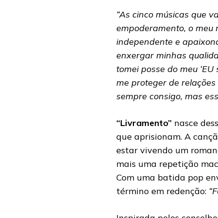
“As cinco músicas que v
empoderamento, o meu r
independente e apaixona
enxergar minhas qualida
tomei posse do meu ‘EU s
me proteger de relações 
sempre consigo, mas esse
“Livramento”
nasce dess
que aprisionam. A cançã
estar vivendo um romanc
mais uma repetição mach
Com uma batida pop envo
término em redenção:
“F
Inspirada pelos conselho