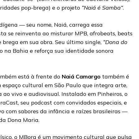
ridades pop-brega) e o projeto
“Naiá é Samba”
.
ndígena — seu nome, Naiá, carrega essa
sta se reinventa ao misturar MPB, afrobeats, beats
e brega em sua obra. Seu último single,
“Dona do
sso na Bahia e reforça sua identidade sonora
ambém está à frente do
Naiá Camargo
também é
m espaço cultural em São Paulo que integra arte,
a ao vivo e audiovisual. Instalado em Pinheiros, o
aCast, seu podcast com convidados especiais, e
o com sabores da infância e raízes brasileiras —
da Dona Maria.
ísico, o MBora é um movimento cultural que pulsa