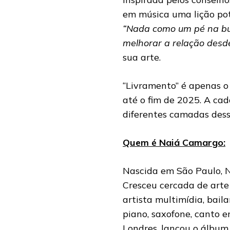
em música uma lição pote
“Nada como um pé na bun
melhorar a relação desd
sua arte.
“Livramento” é apenas o
até o fim de 2025. A ca
diferentes camadas dess
Quem é Naiá Camargo:
Nascida em São Paulo, N
Cresceu cercada de art
artista multimídia, bail
piano, saxofone, canto 
Londres, lançou o álbu