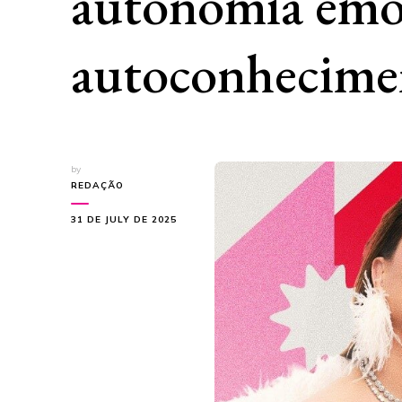
autonomia emo
autoconhecime
by
REDAÇÃO
31 DE JULY DE 2025