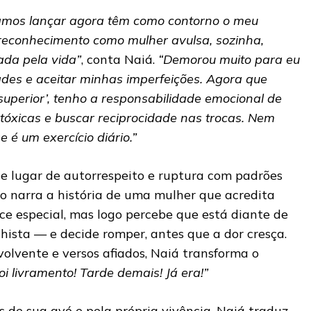
amos lançar agora têm como contorno o meu
econhecimento como mulher avulsa, sozinha,
da pela vida”
, conta Naiá.
“Demorou muito para eu
des e aceitar minhas imperfeições. Agora que
uperior’, tenho a responsabilidade emocional de
tóxicas e buscar reciprocidade nas trocas. Nem
 é um exercício diário.”
e lugar de autorrespeito e ruptura com padrões
o narra a história de uma mulher que acredita
e especial, mas logo percebe que está diante de
ista — e decide romper, antes que a dor cresça.
lvente e versos afiados, Naiá transforma o
oi livramento! Tarde demais! Já era!”
s de sua avó e pela própria vivência, Naiá traduz