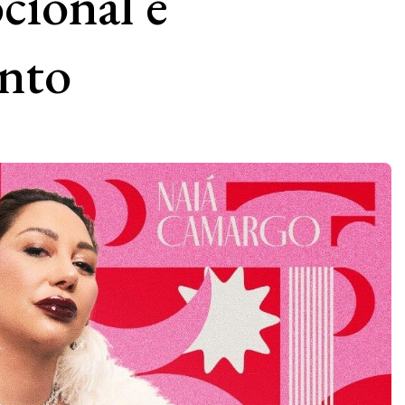
cional e
nto