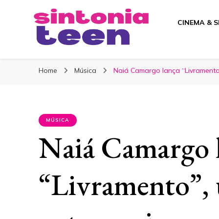
CINEMA & S
Sintonia Teen
Home
Música
Naiá Camargo lança “Livramento
MÚSICA
Naiá Camargo 
“Livramento”,