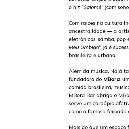
o hit
“Salomé”
(com sono
Com raízes na cultura i
ancestralidade — a arti
eletrônicos, samba, pop 
Meu Umbigo”
, já é suce
brasileira e urbana.
Além da música, Naiá t
fundadora do
MBora
, u
comida brasileira, músic
MBora Bar abriga o MBor
serve um cardápio afetiv
como a famosa feijoada 
Mais do que um espaço f