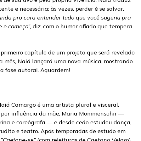
nte e necessária: às vezes, perder é se salvar.
da pro cara entender tudo que você sugeriu pra
e o começo”,
diz, com o humor afiado que tempera
 primeiro capítulo de um projeto que será revelado
da mês, Naiá lançará uma nova música, mostrando
a fase autoral. Aguardem!
aiá Camargo é uma artista plural e visceral.
e por influência da mãe, Maria Mommensohn —
arina e coreógrafa — e desde cedo estudou dança,
erudito e teatro. Após temporadas de estudo em
m
“Caetane-se”
(com releituras de Caetano Veloso),