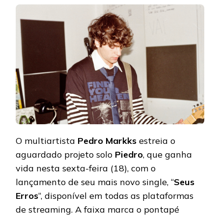
LANÇA
O
NOVO
SINGLE
“SEUS
ERROS”
O multiartista
Pedro Markks
estreia o
aguardado projeto solo
Piedro
, que ganha
vida nesta sexta-feira (18), com o
lançamento de seu mais novo single, “
Seus
Erros
“, disponível em todas as plataformas
de streaming. A faixa marca o pontapé