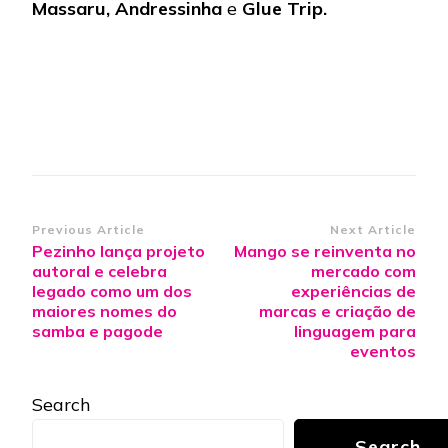
Massaru, Andressinha
e
Glue Trip.
Post
Previous Article
Next Article
Pezinho lança projeto
Mango se reinventa no
Navigation
autoral e celebra
mercado com
legado como um dos
experiências de
maiores nomes do
marcas e criação de
samba e pagode
linguagem para
eventos
Search
Search