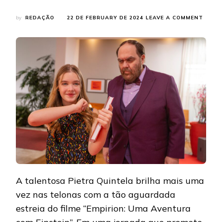
ON
by
REDAÇÃO
22 DE FEBRUARY DE 2024
LEAVE A COMMENT
PIETR
QUIN
CELEB
ESTRE
DE
“EMPI
UMA
AVEN
COM
EINST
A talentosa Pietra Quintela brilha mais uma
vez nas telonas com a tão aguardada
estreia do filme “Empirion: Uma Aventura