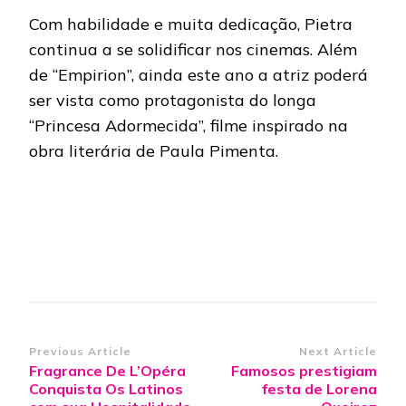
Com habilidade e muita dedicação, Pietra
continua a se solidificar nos cinemas. Além
de “Empirion”, ainda este ano a atriz poderá
ser vista como protagonista do longa
“Princesa Adormecida”, filme inspirado na
obra literária de Paula Pimenta.
Post
Previous Article
Next Article
Fragrance De L’Opéra
Famosos prestigiam
Navigation
Conquista Os Latinos
festa de Lorena