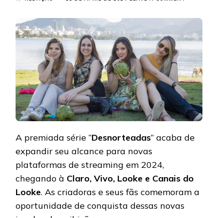
SÉRIE
“DESNORT
CHEGA
ÀS
PLATAFOR
DE
STREAMI
A premiada série “
Desnorteadas
” acaba de
expandir seu alcance para novas
plataformas de streaming em 2024,
chegando à
Claro, Vivo, Looke e Canais do
Looke
. As criadoras e seus fãs comemoram a
oportunidade de conquista dessas novas