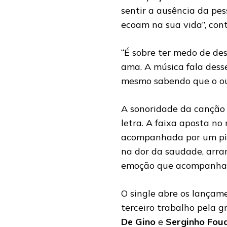
sentir a ausência da pe
ecoam na sua vida”, cont
“É sobre ter medo de d
ama. A música fala dess
mesmo sabendo que o outr
A sonoridade da canção 
letra. A faixa aposta n
acompanhada por um pia
na dor da saudade, arra
emoção que acompanha 
O single abre os lançam
terceiro trabalho pela 
De Gino
e
Serginho Fou