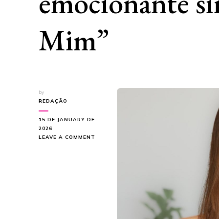
emocionante si
Mim”
by
REDAÇÃO
15 DE JANUARY DE
2026
ON
LEAVE A COMMENT
SOFIA
CORDEIRO
EXPLORA
A
FRAGILIDADE
DO
ADEUS
NO
EMOCIONANTE