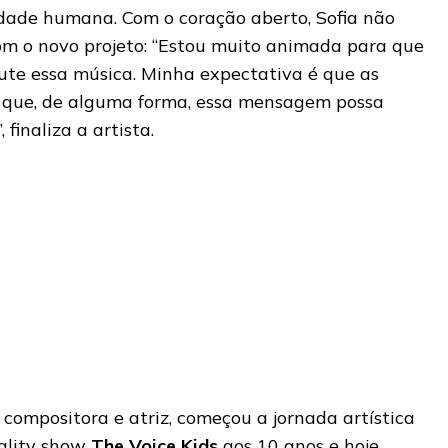
dade humana. Com o coração aberto, Sofia não
m o novo projeto: “Estou muito animada para que
cute essa música. Minha expectativa é que as
 que, de alguma forma, essa mensagem possa
finaliza a artista.
, compositora e atriz, começou a jornada artística
eality show
The Voice Kids
aos 10 anos e hoje