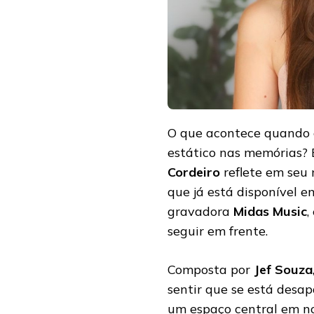
SINGLE
“ESQUECER
DE
MIM”
O que acontece quando 
estático nas memórias? 
Cordeiro
reflete em seu
que já está disponível e
gravadora
Midas Music
,
seguir em frente.
Composta por
Jef Souza
sentir que se está des
um espaço central em nos