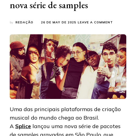
nova série de samples
ON
by
REDAÇÃO
26 DE MAY DE 2025
LEAVE A COMMENT
SPLICE
CHEGA
AO
BRASIL
E
COLABORA
COM
PRODUTORE
PIONEIROS
DE
SÃO
PAULO
EM
NOVA
SÉRIE
Uma das principais plataformas de criação
DE
SAMPLES
musical do mundo chega ao Brasil.
A
Splice
lançou uma nova série de pacotes
de samples gravados em
São Paulo
, que