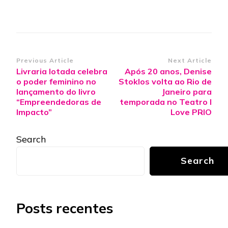
Post
Previous Article
Next Article
Livraria lotada celebra
Após 20 anos, Denise
Navigation
o poder feminino no
Stoklos volta ao Rio de
lançamento do livro
Janeiro para
“Empreendedoras de
temporada no Teatro I
Impacto”
Love PRIO
Search
Search
Posts recentes