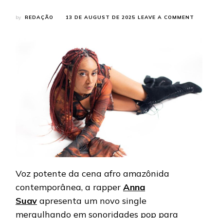
ON
by
REDAÇÃO
13 DE AUGUST DE 2025
LEAVE A COMMENT
ANNA
SUAV
EXALTA
BELEZA
DO
NORTE
COM EL
POP
EM
NOVO
SINGLE
“BARRIL
092”
Voz potente da cena afro amazônida
contemporânea, a rapper
Anna
Suav
apresenta um novo single
mergulhando em sonoridades pop para