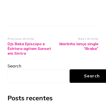
Post
Previous Article
Next Article
DJs Beka Episcopo e
Marlinho lança single
Navigation
Ështara agitam Sunset
“Braba”
em Sintra
Search
Search
Posts recentes