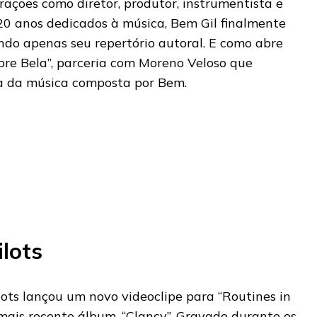
ações como diretor, produtor, instrumentista e
20 anos dedicados à música, Bem Gil finalmente
do apenas seu repertório autoral. E como abre
pre Bela”, parceria com Moreno Veloso que
ma da música composta por Bem.
ilots
ts lançou um novo videoclipe para “Routines in
 mais recente álbum, “Clancy”. Gravado durante os