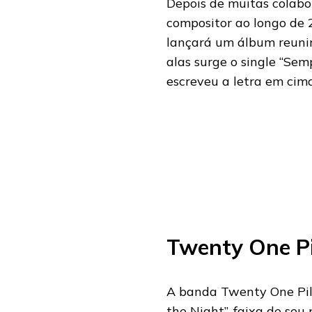
Depois de muitas colabor
compositor ao longo de 
lançará um álbum reunin
alas surge o single “Sem
escreveu a letra em ci
Twenty One P
A banda Twenty One Pilo
the Night”, faixa de seu