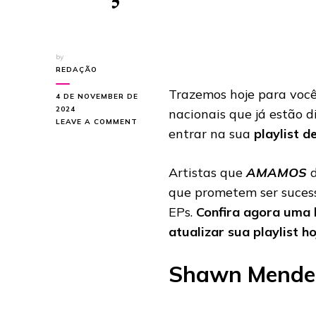
by
REDAÇÃO
Trazemos hoje para você
4 DE NOVEMBER DE
2024
nacionais que já estão d
ON
LEAVE A COMMENT
entrar na sua
playlist d
FERNANDA
HOFMANN
E
Artistas que
AMAMOS
d
SHAWN
MENDES
que prometem ser sucesso
ESTÃO
EPs.
Confira agora uma 
ENTRE
OS
atualizar sua playlist ho
LANÇAMENTOS
DA
SEMANA
Shawn Mende