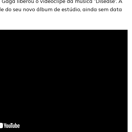
y Gaga liberou o videoclipe da música “Disease”. A
gle do seu novo álbum de estúdio, ainda sem data