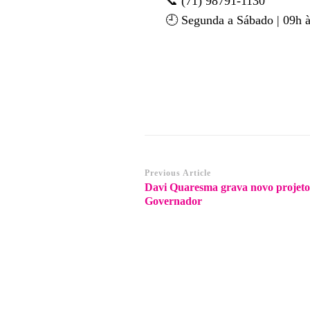
📞 (71) 98791-1130
🕘 Segunda a Sábado | 09h 
Post
Previous Article
Davi Quaresma grava novo projeto
Navigation
Governador