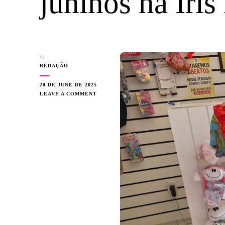
juninos na Íris
by
REDAÇÃO
20 DE JUNE DE 2025
ON
LEAVE A COMMENT
FRIO
E
SÃO
JOÃO
IMPULSIONAM
VENDAS
DE
MOLETONS
E
LOOKS
JUNINOS
NA
ÍRIS
BRASIL