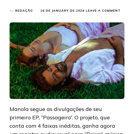
ON
by
REDAÇÃO
16 DE JANUARY DE 2024
LEAVE A COMMENT
MANOL
SE
UNE
A
RODRI
AUAD
NO
DIVERT
CLIPE
DE
“DEIXA
Manola segue as divulgações de seu
primeiro EP, “Passageiro”. O projeto, que
conta com 4 faixas inéditas, ganha agora