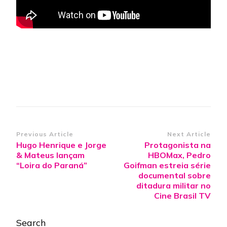
Post
Previous Article
Next Article
Hugo Henrique e Jorge
Protagonista na
Navigation
& Mateus lançam
HBOMax, Pedro
“Loira do Paraná”
Goifman estreia série
documental sobre
ditadura militar no
Cine Brasil TV
Search