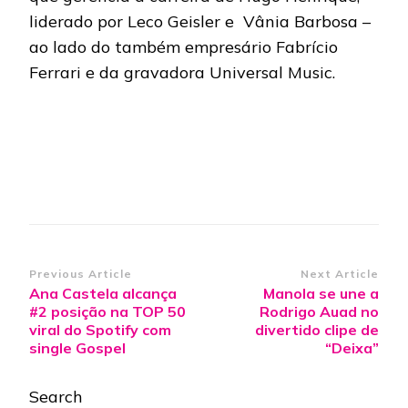
liderado por Leco Geisler e Vânia Barbosa –
ao lado do também empresário Fabrício
Ferrari e da gravadora Universal Music.
Post
Previous Article
Next Article
Ana Castela alcança
Manola se une a
Navigation
#2 posição na TOP 50
Rodrigo Auad no
viral do Spotify com
divertido clipe de
single Gospel
“Deixa”
Search