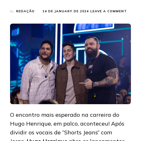
ON
by
REDAÇÃO
14 DE JANUARY DE 2024
LEAVE A COMMENT
HUGO
HENRI
E
JORGE
&
MATEU
LANÇA
“LOIRA
DO
PARAN
O encontro mais esperado na carreira do
Hugo Henrique, em palco, aconteceu! Após
dividir os vocais de “Shorts Jeans” com