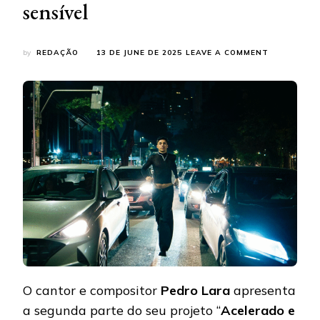
sensível
ON
by
REDAÇÃO
13 DE JUNE DE 2025
LEAVE A COMMENT
PEDRO
LARA
LANÇA
SEGUNDA
PARTE
DE
“ACELERAD
E
CALMO”
E
COMPLETA
ÁLBUM
INTENSO
E
SENSÍVEL
O cantor e compositor
Pedro Lara
apresenta
a segunda parte do seu projeto “
Acelerado e