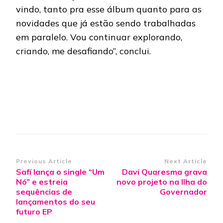
vindo, tanto pra esse álbum quanto para as
novidades que já estão sendo trabalhadas
em paralelo. Vou continuar explorando,
criando, me desafiando”, conclui.
Post
Previous Article
Next Article
Safí lança o single “Um
Davi Quaresma grava
Navigation
Nó” e estreia
novo projeto na Ilha do
sequências de
Governador
lançamentos do seu
futuro EP