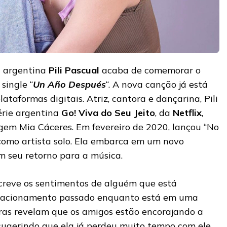
a argentina
Pili Pascual
acaba de comemorar o
single “
Un Año Después
“. A nova canção já está
ataformas digitais. Atriz, cantora e dançarina, Pili
série argentina
Go! Viva do Seu Jeito
, da
Netflix
,
em Mia Cáceres. Em fevereiro de 2020, lançou “No
 como artista solo. Ela embarca em um novo
 seu retorno para a música.
creve os sentimentos de alguém que está
elacionamento passado enquanto está em uma
tras revelam que os amigos estão encorajando a
 sugerindo que ela já perdeu muito tempo com ele.