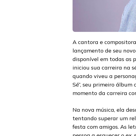
A cantora e compositor
lançamento de seu novo 
disponível em todas as pl
iniciou sua carreira na 
quando viveu a personag
Sé”, seu primeiro álbum
momento da carreira com
Na nova música, ela des
tentando superar um r
festa com amigos. As le
pessoa a esquecer o ex,