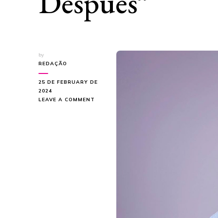
Después”
by
REDAÇÃO
25 DE FEBRUARY DE
2024
ON
LEAVE A COMMENT
PILI
PASCUAL
FALA
SOBRE
AMOR
EM
SEU
NOVO
SINGLE
“UN
AÑO
DESPUÉS”