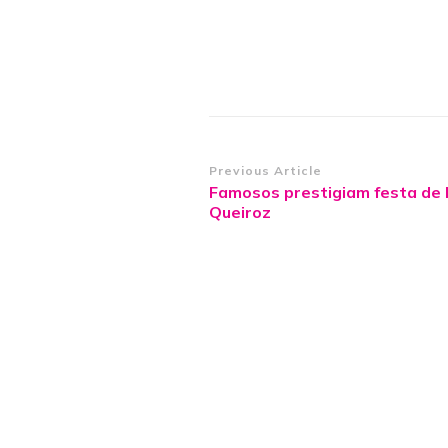
Post
Previous Article
Famosos prestigiam festa de
Navigation
Queiroz