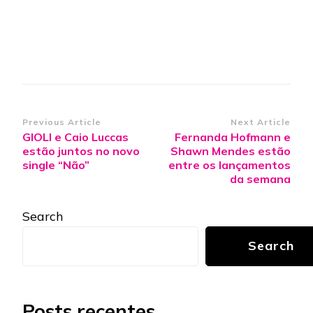
Post
Previous Article
Next Article
GIOLI e Caio Luccas
Fernanda Hofmann e
Navigation
estão juntos no novo
Shawn Mendes estão
single “Não”
entre os lançamentos
da semana
Search
Search
Posts recentes