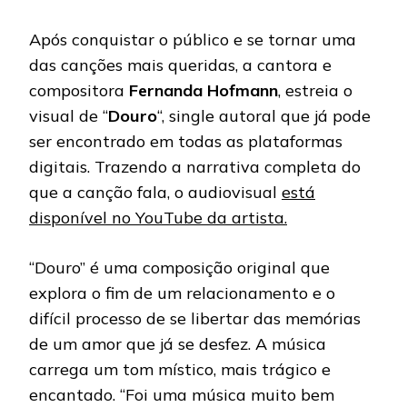
CLIPE
DE
Após conquistar o público e se tornar uma
“DOUR
das canções mais queridas, a cantora e
EM
FORMA
compositora
Fernanda Hofmann
, estreia o
DE
CURTA
visual de “
Douro
“, single autoral que já pode
METRA
ser encontrado em todas as plataformas
digitais. Trazendo a narrativa completa do
que a canção fala, o audiovisual
está
disponível no YouTube da artista.
“Douro” é uma composição original que
explora o fim de um relacionamento e o
difícil processo de se libertar das memórias
de um amor que já se desfez. A música
carrega um tom místico, mais trágico e
encantado. “Foi uma música muito bem